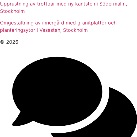
Upprustning av trottoar med ny kantsten i Södermalm,
Stockholm
Omgestaltning av innergård med granitplattor och
planteringsytor i Vasastan, Stockholm
© 2026