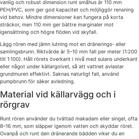
vanlig och robust dimension runt småhus är 110 mm
PEH/PVC, som ger god kapacitet och möjliggör rensning
vid behov. Mindre dimensioner kan fungera på korta
sträckor, men 110 mm ger bättre marginaler mot
igensättning och högre flöden vid skyfall.
Lägg rören med jämn lutning mot en dränerings- eller
samlingsbrunn. Riktvärde är 5–10 mm fall per meter (1:200
till 1:100). Håll rörets överkant i nivå med sulans underkant
eller något under källargolvet, så att vattnet avlastar
grundmuren effektivt. Saknas naturligt fall, använd
pumpbrunn för säker avledning.
Material vid källarvägg och i
rörgrav
Runt rören använder du tvättad makadam eller singel, ofta
8–16 mm, som släpper igenom vatten och skyddar röret.
Ovanpå och runt den dränerande bädden viker du en