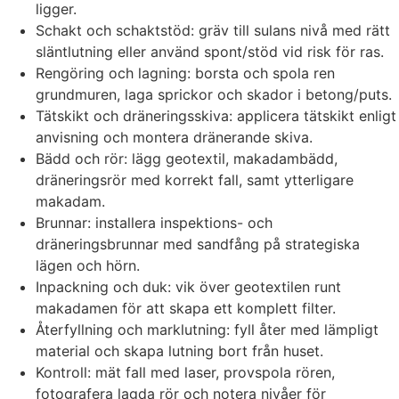
ligger.
Schakt och schaktstöd: gräv till sulans nivå med rätt
släntlutning eller använd spont/stöd vid risk för ras.
Rengöring och lagning: borsta och spola ren
grundmuren, laga sprickor och skador i betong/puts.
Tätskikt och dräneringsskiva: applicera tätskikt enligt
anvisning och montera dränerande skiva.
Bädd och rör: lägg geotextil, makadambädd,
dräneringsrör med korrekt fall, samt ytterligare
makadam.
Brunnar: installera inspektions- och
dräneringsbrunnar med sandfång på strategiska
lägen och hörn.
Inpackning och duk: vik över geotextilen runt
makadamen för att skapa ett komplett filter.
Återfyllning och marklutning: fyll åter med lämpligt
material och skapa lutning bort från huset.
Kontroll: mät fall med laser, provspola rören,
fotografera lagda rör och notera nivåer för