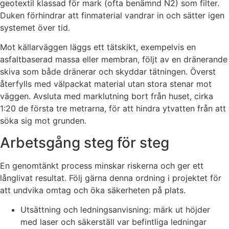
geotextil klassad för mark (ofta benämnd N2) som filter.
Duken förhindrar att finmaterial vandrar in och sätter igen
systemet över tid.
Mot källarväggen läggs ett tätskikt, exempelvis en
asfaltbaserad massa eller membran, följt av en dränerande
skiva som både dränerar och skyddar tätningen. Överst
återfylls med välpackat material utan stora stenar mot
väggen. Avsluta med marklutning bort från huset, cirka
1:20 de första tre metrarna, för att hindra ytvatten från att
söka sig mot grunden.
Arbetsgång steg för steg
En genomtänkt process minskar riskerna och ger ett
långlivat resultat. Följ gärna denna ordning i projektet för
att undvika omtag och öka säkerheten på plats.
Utsättning och ledningsanvisning: märk ut höjder
med laser och säkerställ var befintliga ledningar