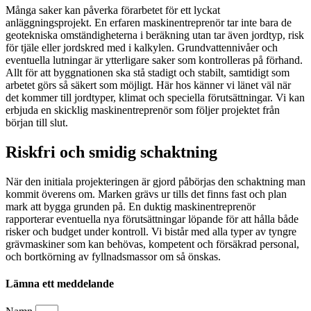
Många saker kan påverka förarbetet för ett lyckat
anläggningsprojekt. En erfaren maskinentreprenör tar inte bara de
geotekniska omständigheterna i beräkning utan tar även jordtyp, risk
för tjäle eller jordskred med i kalkylen. Grundvattennivåer och
eventuella lutningar är ytterligare saker som kontrolleras på förhand.
Allt för att byggnationen ska stå stadigt och stabilt, samtidigt som
arbetet görs så säkert som möjligt. Här hos känner vi länet väl när
det kommer till jordtyper, klimat och speciella förutsättningar. Vi kan
erbjuda en skicklig maskinentreprenör som följer projektet från
början till slut.
Riskfri och smidig schaktning
När den initiala projekteringen är gjord påbörjas den schaktning man
kommit överens om. Marken grävs ur tills det finns fast och plan
mark att bygga grunden på. En duktig maskinentreprenör
rapporterar eventuella nya förutsättningar löpande för att hålla både
risker och budget under kontroll. Vi bistår med alla typer av tyngre
grävmaskiner som kan behövas, kompetent och försäkrad personal,
och bortkörning av fyllnadsmassor om så önskas.
Lämna ett meddelande