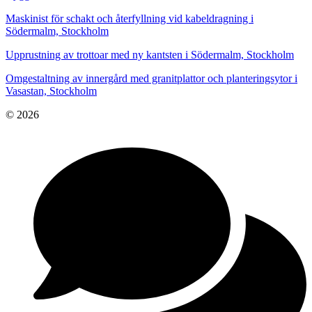
Maskinist för schakt och återfyllning vid kabeldragning i
Södermalm, Stockholm
Upprustning av trottoar med ny kantsten i Södermalm, Stockholm
Omgestaltning av innergård med granitplattor och planteringsytor i
Vasastan, Stockholm
© 2026