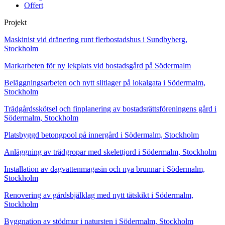
Offert
Projekt
Maskinist vid dränering runt flerbostadshus i Sundbyberg,
Stockholm
Markarbeten för ny lekplats vid bostadsgård på Södermalm
Beläggningsarbeten och nytt slitlager på lokalgata i Södermalm,
Stockholm
Trädgårdsskötsel och finplanering av bostadsrättsföreningens gård i
Södermalm, Stockholm
Platsbyggd betongpool på innergård i Södermalm, Stockholm
Anläggning av trädgropar med skelettjord i Södermalm, Stockholm
Installation av dagvattenmagasin och nya brunnar i Södermalm,
Stockholm
Renovering av gårdsbjälklag med nytt tätskikt i Södermalm,
Stockholm
Byggnation av stödmur i natursten i Södermalm, Stockholm