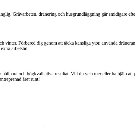
änglig. Grävarbeten, dränering och husgrundläggning går smidigare eft
h vinter. Förbered dig genom att täcka känsliga ytor, använda dränera
 extra arbetstid.
ållbara och högkvalitativa resultat. Vill du veta mer eller ha hjälp att p
ntreprenad året runt!