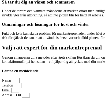
Så tar du dig an våren och sommaren
Under de torrare och varmare månaderna är marken oftast mer lättillg
skydda ytor från uttorkning, så att inte jorden blir för hård att arbeta i.
Utmaningar och lösningar för höst och vinter
Fukt och kyla kan skapa problem för markentreprenaden under höst oc
risk för tjäle är det smart att använda isolerskivor och alltid planera för
Välj rätt expert för din markentreprenad
Genom att anpassa dina metoder efter årets skiften försäkrar du dig om h
kontaktformulär på hemsidan – vi hjälper dig att lyckas med din marke
Lämna ett meddelande
Namn
Telefon
Email
Adress + Ort