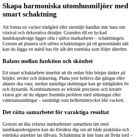
Skapa harmoniska utomhusmiljöer med
smart schaktning
Att forma en vacker trädgård eller utemiljö handlar inte bara om
växtval och dekorativa detaljer. Grunden till en lyckad
landskapsdesign ligger ofta i själva markarbetet – schaktningen.
Genom att planera och utföra schaktningen på ett genomtänkt sätt
kan du lägga en stabil bas för allt det estetiska som följer därefter.
Balans mellan funktion och skönhet
Ett smart schaktarbete innebär att du redan från början tänker på
höjder, nivåer och dränering. Platta ytor behövs där gångar eller
altaner ska vara, medan naturliga sluttningar kan ge trädgården liv
och dynamik. Kombinationen av teknisk precision och kreativ
vision gör att du slipper framtida problem med sättningar eller
vattenansamlingar – samtidigt som helhetsintrycket blir vackert.
Det rätta samarbetet för varaktiga resultat
Genom att låta erfarna markarbetare samarbeta tätt med
landskapsdesignern kan du försäkra dig om att både praktiska och
estetiska aspekter tas tillvara. Schaktning är inte bara att flytta jord –