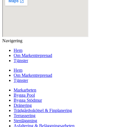
Navigering
Hem
Om Markentreprenad
Tjänster
Hem
Om Markentreprenad
Tjänster
Markarbeten
Bygga Pool
Bygga Stödmur
Dränering
Trädgårdsskötsel & Finplanering
Terrassering
Stenläggning
Asfaltering & Beläggningsarbeten